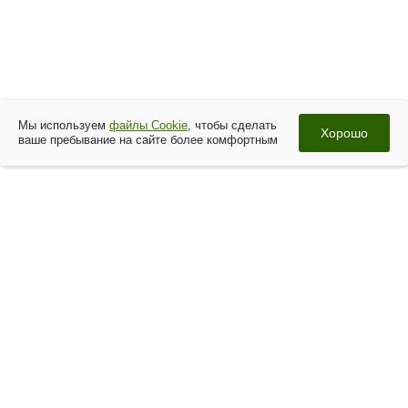
Мы используем
файлы Cookie
, чтобы сделать
Хорошо
ваше пребывание на сайте более комфортным
Контакты
Тел.:
277-56-77
,
8 (920) 212-75-47
Режим работы: Пн-Пт: 09:30-17:00
Email:
a2775677@gmail.com
Адрес: г. Воронеж, ул.Красноармейская,56
показать на карте
Разработка —
студия «Юнона»